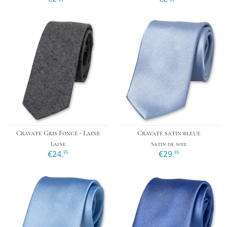
Cravate Gris Foncé - Laine
Cravate satin bleue
Laine
Satin de soie
€24.
€29.
95
95