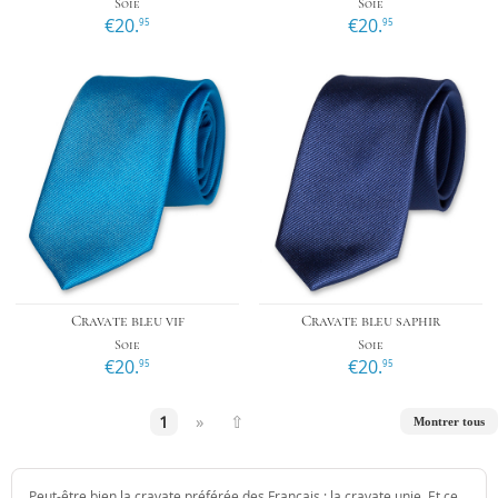
Soie
Soie
€20.
€20.
95
95
Cravate bleu vif
Cravate bleu saphir
Soie
Soie
€20.
€20.
95
95
1
»
⇧
Montrer tous
Peut-être bien la cravate préférée des Francais : la cravate unie. Et ce