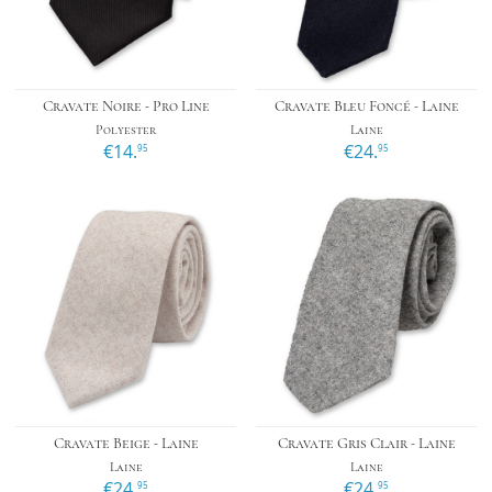
Cravate Noire - Pro Line
Cravate Bleu Foncé - Laine
Polyester
Laine
€14.
€24.
95
95
Cravate Beige - Laine
Cravate Gris Clair - Laine
Laine
Laine
€24.
€24.
95
95