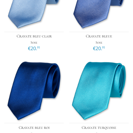
Cravate bleu clair
Cravate bleue
Soie
Soie
€20.
€20.
95
95
Cravate bleu roi
Cravate turquoise