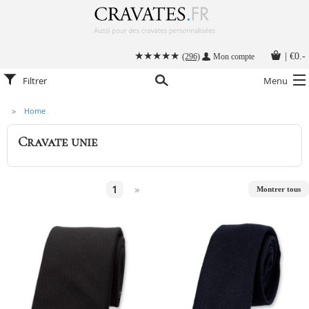
|
€0.-
(296)
Mon compte
Filtrer
Menu
Home
Nos cravates
Cravate unie
Nos accessoires hommes
Cravate personnalisée
1
»
Montrer tous
Nouer une cravate
Instructions
Contact