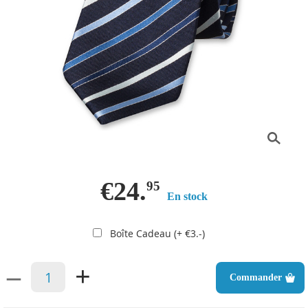
€24.
95
En stock
Boîte Cadeau (+ €3.-)
–
+
Commander