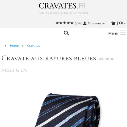
|
€0.-
(296)
Mon compte
Menu
Home
Cravates
Nos cravates
Cravate aux rayures bleues
art.num.
Nos accessoires hommes
Cravate personnalisée
NCKT-G-178
Nouer une cravate
Instructions
Contact