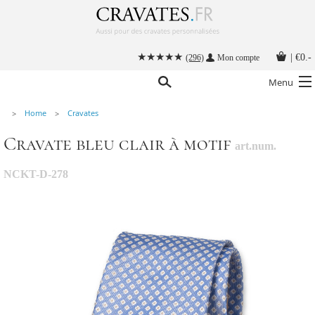
|
€0.-
(296)
Mon compte
Menu
Home
Cravates
Nos cravates
Cravate bleu clair à motif
art.num.
Nos accessoires hommes
Cravate personnalisée
NCKT-D-278
Nouer une cravate
Instructions
Contact