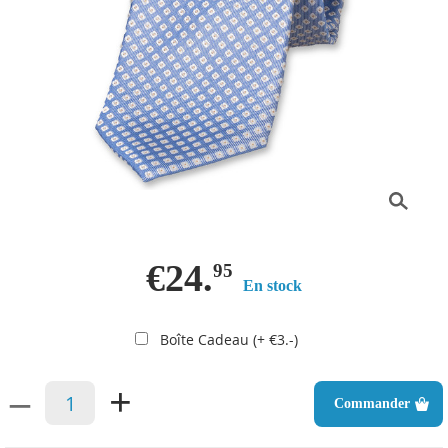
€24.
95
En stock
Boîte Cadeau (+ €3.-)
–
+
Commander