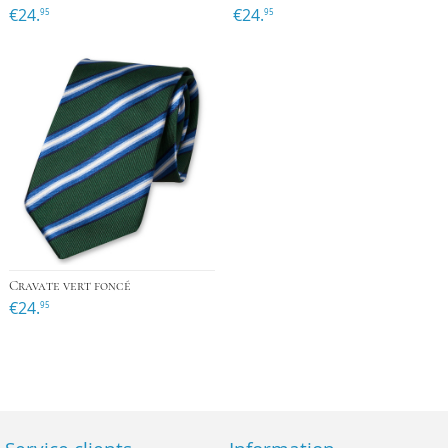
€24.
€24.
95
95
Cravate vert foncé
€24.
95