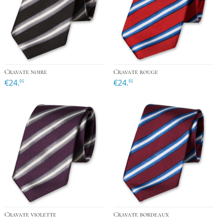
Cravate noire
Cravate rouge
€24.
€24.
95
95
Cravate violette
Cravate bordeaux