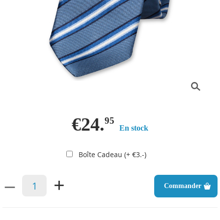
€24.
95
En stock
Boîte Cadeau (+ €3.-)
–
+
Commander