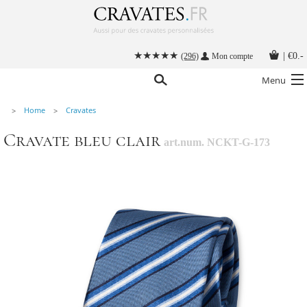
|
€0.-
(296)
Mon compte
Menu
Home
Cravates
Nos cravates
Cravate bleu clair
art.num. NCKT-G-173
Nos accessoires hommes
Cravate personnalisée
Nouer une cravate
Instructions
Contact