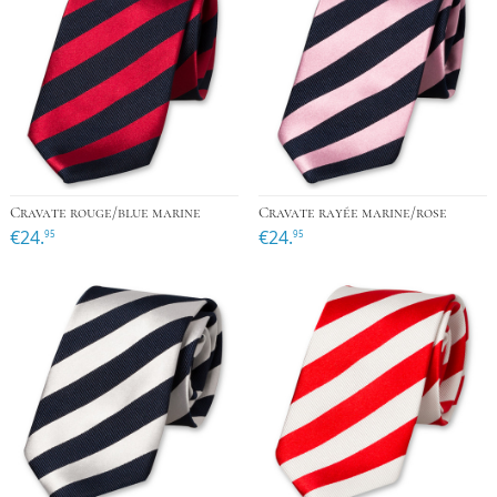
Cravate rouge/blue marine
Cravate rayée marine/rose
€24.
€24.
95
95