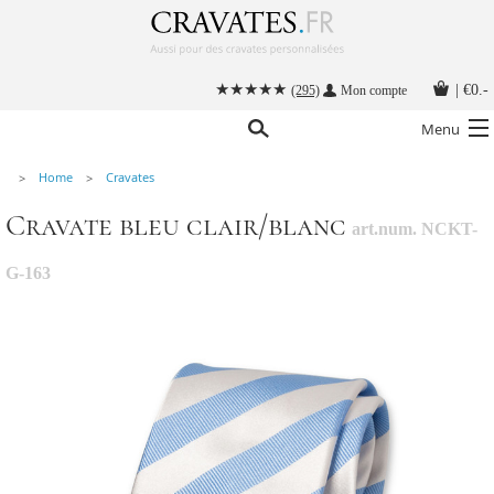
|
€0.-
(295)
Mon compte
Menu
Home
Cravates
Nos cravates
Cravate bleu clair/blanc
art.num. NCKT-
Nos accessoires hommes
Cravate personnalisée
G-163
Nouer une cravate
Instructions
Contact