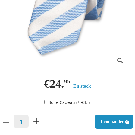
€24.
95
En stock
Boîte Cadeau (+ €3.-)
–
+
Commander