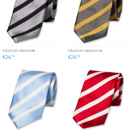
Cravate gris/noir
Cravate gris/jaune
€24.
€24.
95
95