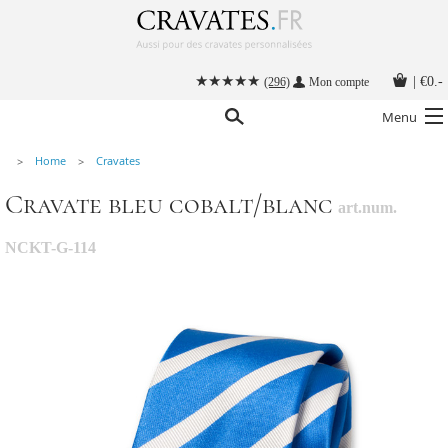
|
€0.-
(296)
Mon compte
Menu
Home
Cravates
Nos cravates
Cravate bleu cobalt/blanc
art.num.
Nos accessoires hommes
Cravate personnalisée
NCKT-G-114
Nouer une cravate
Instructions
Contact