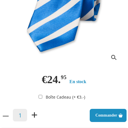
€24.
95
En stock
Boîte Cadeau (+ €3.-)
–
+
Commander