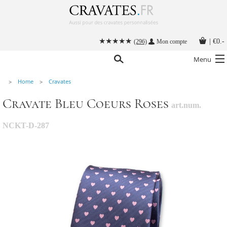
|
€0.-
(296)
Mon compte
Menu
Home
Cravates
Nos cravates
Cravate Bleu Coeurs Roses
art.num.
Nos accessoires hommes
Cravate personnalisée
NCKT-D-287
Nouer une cravate
Instructions
Contact