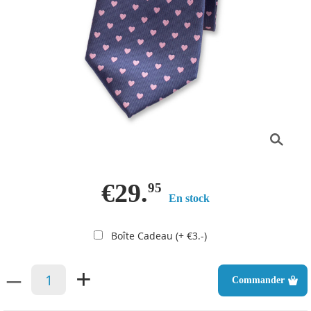
€29.
95
En stock
Boîte Cadeau (+ €3.-)
–
+
Commander