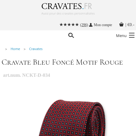
|
€0.-
(296)
Mon compte
Menu
Home
Cravates
Nos cravates
Cravate Bleu Foncé Motif Rouge
Nos accessoires hommes
Cravate personnalisée
art.num. NCKT-D-034
Nouer une cravate
Instructions
Contact