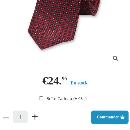
€24.
95
En stock
Boîte Cadeau (+ €3.-)
–
+
Commander