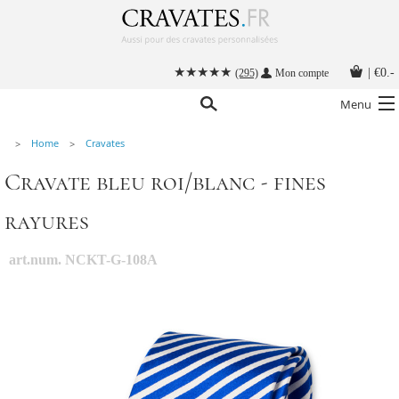
|
€0.-
(295)
Mon compte
Menu
Home
Cravates
Nos cravates
Cravate bleu roi/blanc - fines
Nos accessoires hommes
rayures
Cravate personnalisée
Nouer une cravate
art.num. NCKT-G-108A
Instructions
Contact