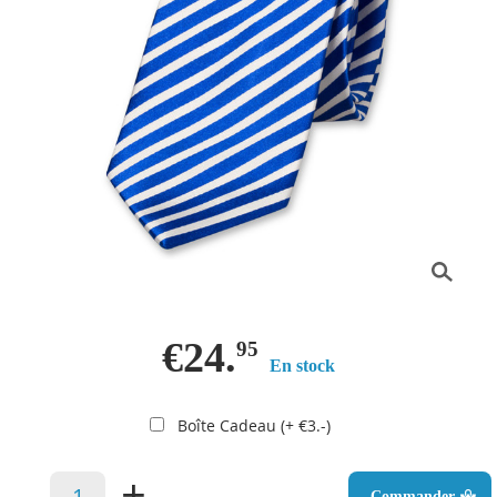
€24.
95
En stock
Boîte Cadeau (+ €3.-)
–
+
Commander