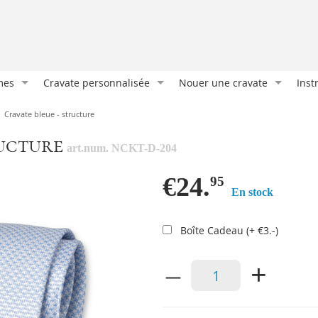
mes
Cravate personnalisée
Nouer une cravate
Inst
Cravate sur mesure
Nœud classique
Port
Cravate bleue - structure
Cravate imprimée
Demi Windsor
Les 
ructure
art.num. NCKT-D-204
Cravates et foulards
Nœud oriental
La m
Nos clients
Double nœud Windsor
Atta
€24.
95
En stock
es
Emballages cadeaux
Nœud Manhattan
Com
e
Accessoires personnalisés
Port
Boîte Cadeau (+ €3.-)
Bout
–
+
Plia