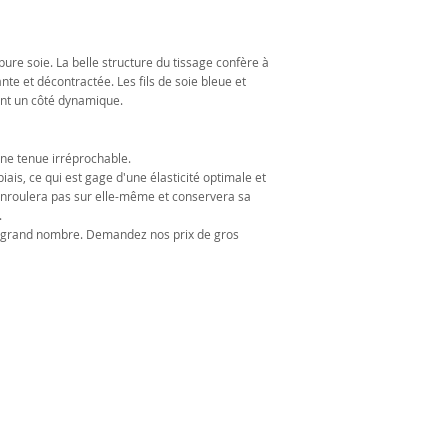
pure soie. La belle structure du tissage confère à
nte et décontractée. Les fils de soie bleue et
ent un côté dynamique.
une tenue irréprochable.
iais, ce qui est gage d'une élasticité optimale et
’enroulera pas sur elle-même et conservera sa
.
us grand nombre. Demandez nos prix de gros