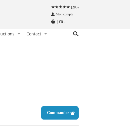
(295)
Mon compte
|
€0.-
ructions
Contact
ez une pince à cravate. Comment faire ?
Service client
bretelles, comment les porter ?
Demandez une offre de prix
eilleure façon de ranger une cravate
Qui sommes nous ?
chez les bretelles, c’est comme ça qu’il faut faire !
ment nouer un nœud papillon ?
er un nœud papillon. Quand et pourquoi ?
ons de manchette, comment les porter ?
ge d'une pochette
Commander