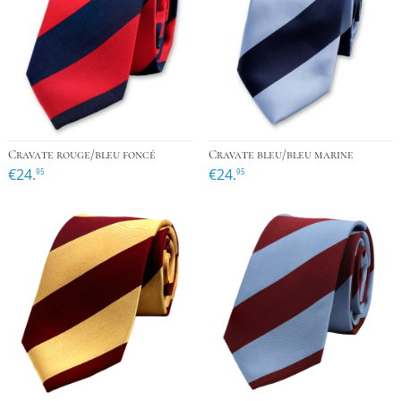
Cravate rouge/bleu foncé
Cravate bleu/bleu marine
€24.
€24.
95
95