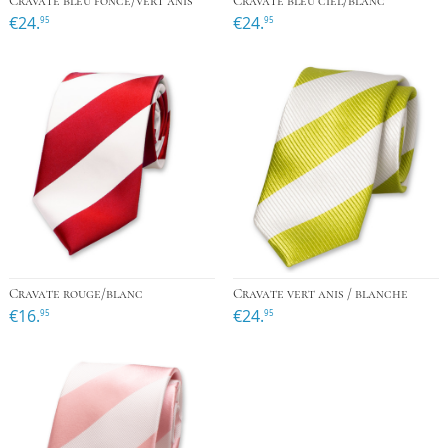
Cravate bleu foncé/vert anis
Cravate bleu ciel/blanc
€24.
€24.
95
95
Cravate rouge/blanc
Cravate vert anis / blanche
€16.
€24.
95
95