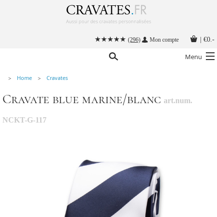
|
€0.-
(296)
Mon compte
Menu
Home
Cravates
Nos cravates
Cravate blue marine/blanc
art.num.
Nos accessoires hommes
Cravate personnalisée
NCKT-G-117
Nouer une cravate
Instructions
Contact