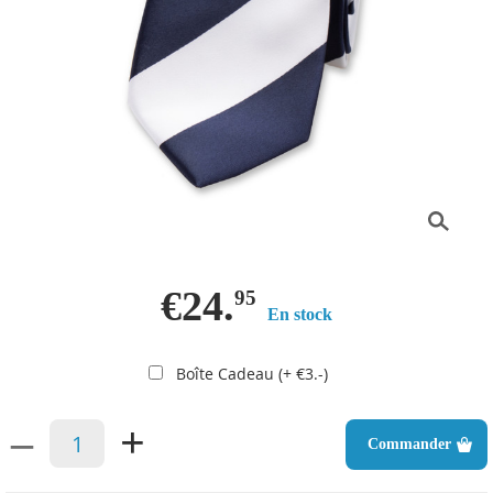
€24.
95
En stock
Boîte Cadeau (+ €3.-)
–
+
Commander