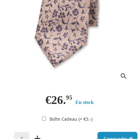
€26.
95
En stock
Boîte Cadeau (+ €3.-)
–
+
Commander