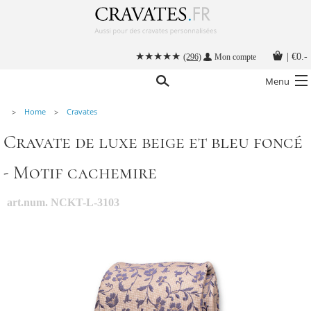
|
€0.-
(296)
Mon compte
Menu
Home
Cravates
Nos cravates
Cravate de luxe beige et bleu foncé
Nos accessoires hommes
- Motif cachemire
Cravate personnalisée
Nouer une cravate
art.num. NCKT-L-3103
Instructions
Contact