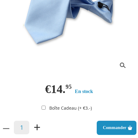
€14.
95
En stock
Boîte Cadeau (+ €3.-)
–
+
Commander