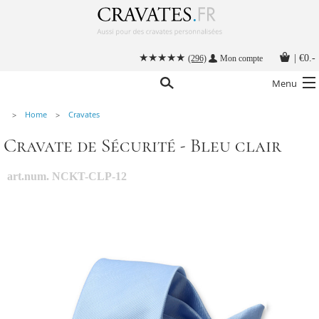
|
€0.-
(296)
Mon compte
Menu
Home
Cravates
Nos cravates
Cravate de Sécurité - Bleu clair
Nos accessoires hommes
Cravate personnalisée
art.num. NCKT-CLP-12
Nouer une cravate
Instructions
Contact