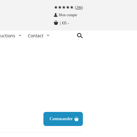
(296)
Mon compte
|
€0.-
ructions
Contact
ez une pince à cravate. Comment faire ?
Service client
bretelles, comment les porter ?
Demandez une offre de prix
eilleure façon de ranger une cravate
Qui sommes nous ?
chez les bretelles, c’est comme ça qu’il faut faire !
ment nouer un nœud papillon ?
er un nœud papillon. Quand et pourquoi ?
ons de manchette, comment les porter ?
ge d'une pochette
Commander