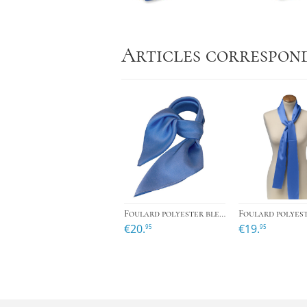
Articles correspon
›
Foulard polyester bleu - carré
€20.
€19.
95
95