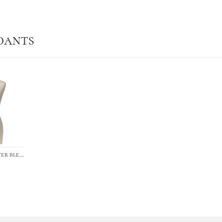
dants
›
Foulard polyester bleu - rectangle