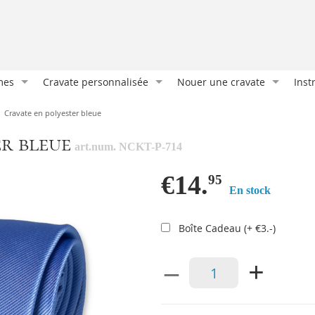
mes
Cravate personnalisée
Nouer une cravate
Inst
Cravate sur mesure
Nœud classique
Port
Cravate en polyester bleue
Cravate imprimée
Demi Windsor
Les 
er bleue
art.num. NCKT-P-714
Cravates et foulards
Nœud oriental
La m
Nos clients
Double nœud Windsor
Atta
€14.
95
En stock
es
Emballages cadeaux
Nœud Manhattan
Com
e
Accessoires personnalisés
Port
Boîte Cadeau (+ €3.-)
Bout
–
+
Plia