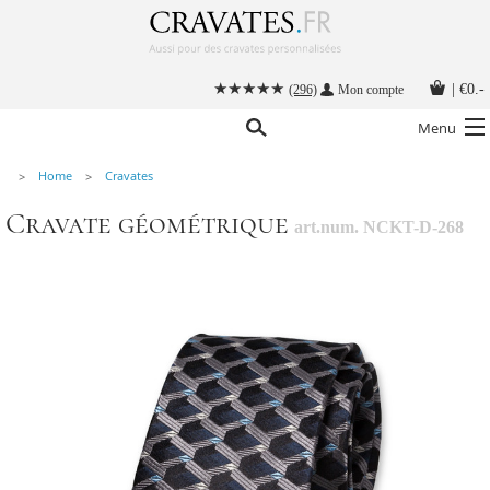
|
€0.-
(296)
Mon compte
Menu
Home
Cravates
Nos cravates
Cravate géométrique
art.num. NCKT-D-268
Nos accessoires hommes
Cravate personnalisée
Nouer une cravate
Instructions
Contact