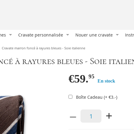
mes
Cravate personnalisée
Nouer une cravate
Inst
Cravate sur mesure
Nœud classique
Port
Cravate marron foncé à rayures bleues - Soie italienne
Cravate imprimée
Demi Windsor
Les 
é à rayures bleues - Soie italie
Cravates et foulards
Nœud oriental
La m
Nos clients
Double nœud Windsor
Atta
€59.
95
En stock
es
Emballages cadeaux
Nœud Manhattan
Com
e
Accessoires personnalisés
Port
Boîte Cadeau (+ €3.-)
Bout
–
+
Plia