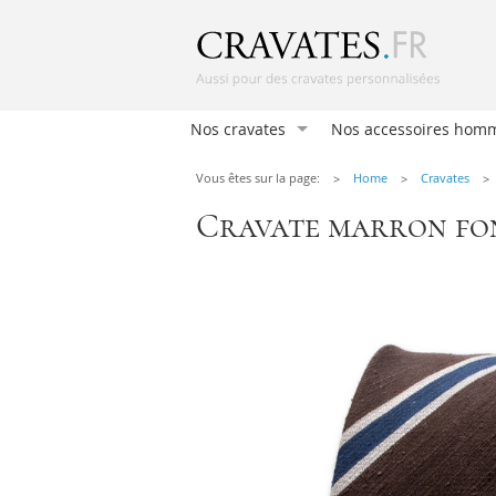
Nos cravates
Nos accessoires hom
Cravates
Vous êtes sur la page:
Home
Cravates
Pochettes
Cravate marron fonc
Nœuds papillon
Foulard femmes
Nœud Papillon Femm
Boutons de manchett
Bretelles
Chaussettes
Pinces à cravate
Mouchoirs homme