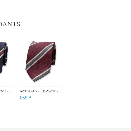
dants
›
›
Cravate bleu foncé - Bordeaux - Soie italienne
Bordeaux - Cravate à rayures grises - Soie italienne
€59.
95