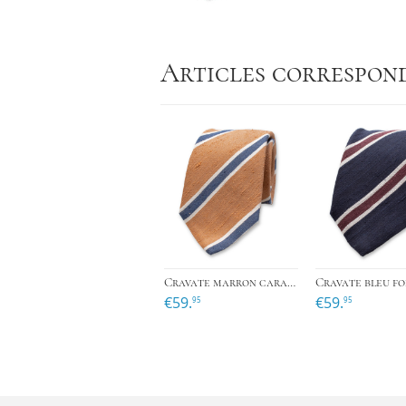
Articles correspon
›
Cravate marron caramel à rayures bleues en soie italienne
€59.
€59.
95
95