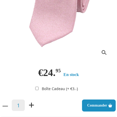
€24.
95
En stock
Boîte Cadeau (+ €3.-)
–
+
Commander