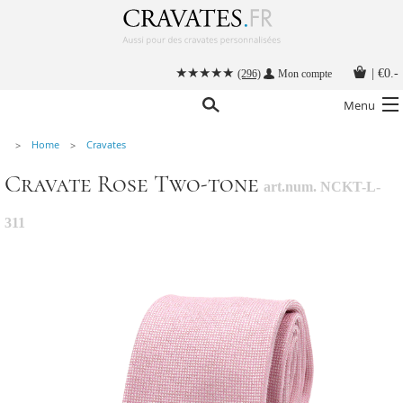
|
€0.-
(296)
Mon compte
Menu
Home
Cravates
Nos cravates
Cravate Rose Two-tone
art.num. NCKT-L-
Nos accessoires hommes
Cravate personnalisée
311
Nouer une cravate
Instructions
Contact