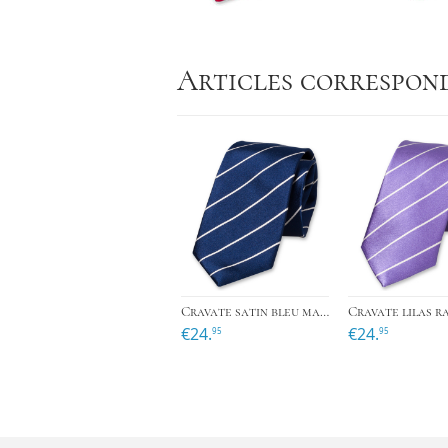
Articles correspon
›
Cravate satin bleu marine à rayures
Cravate lilas r
€24.
€24.
95
95