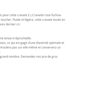
is pour cette cravate E.L.Cravatte rose fuchsia
toucher. Fluide et légère, cette cravate tissée en
ures dernier cri.
une tenue irréprochable.
iais, ce qui est gage d'une élasticité optimale et
’enroulera pas sur elle-même et conservera sa
.
us grand nombre. Demandez nos prix de gros