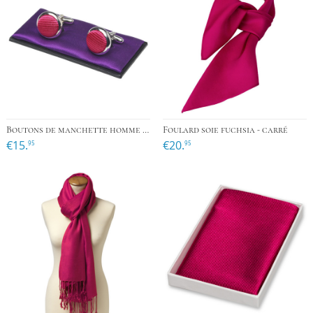
Boutons de manchette homme fuchsia
Foulard soie fuchsia - carré
€15.
€20.
95
95