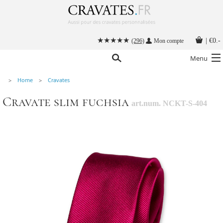
|
€0.-
(296)
Mon compte
Menu
Home
Cravates
Nos cravates
Cravate slim fuchsia
art.num. NCKT-S-404
Nos accessoires hommes
Cravate personnalisée
Nouer une cravate
Instructions
Contact