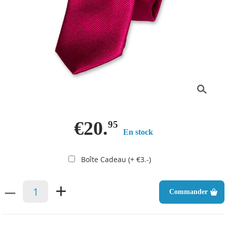
€20.
95
En stock
Boîte Cadeau (+ €3.-)
–
+
Commander