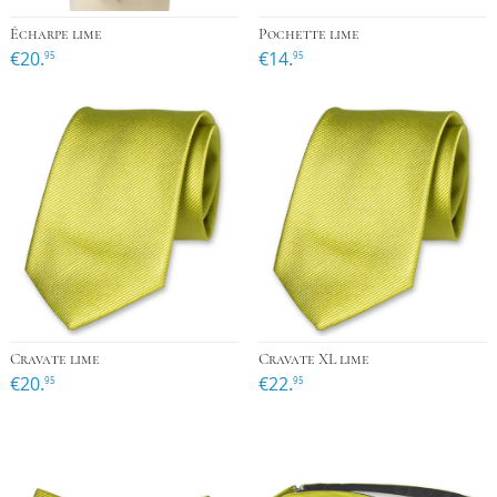
Écharpe lime
Pochette lime
€20.
€14.
95
95
Cravate lime
Cravate XL lime
€20.
€22.
95
95