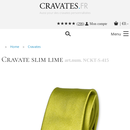
|
€0.-
(296)
Mon compte
Menu
Home
Cravates
Nos cravates
Cravate slim lime
art.num. NCKT-S-415
Nos accessoires hommes
Cravate personnalisée
Nouer une cravate
Instructions
Contact