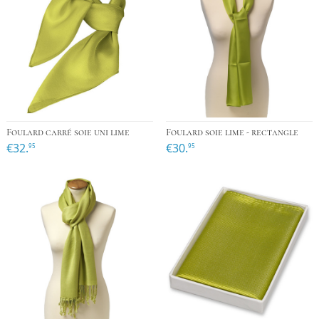
Foulard carré soie uni lime
Foulard soie lime - rectangle
€32.
€30.
95
95