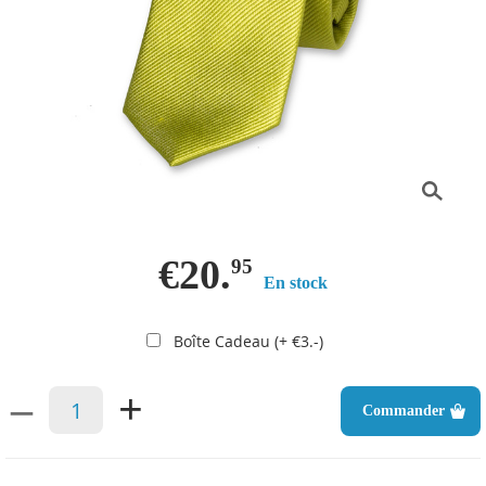
€20.
95
En stock
Boîte Cadeau (+ €3.-)
–
+
Commander