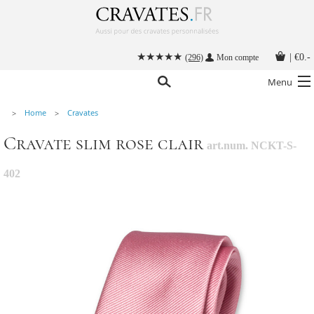
|
€0.-
(296)
Mon compte
Menu
Home
Cravates
Nos cravates
Cravate slim rose clair
art.num. NCKT-S-
Nos accessoires hommes
Cravate personnalisée
402
Nouer une cravate
Instructions
Contact