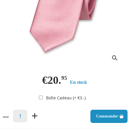
€20.
95
En stock
Boîte Cadeau (+ €3.-)
–
+
Commander