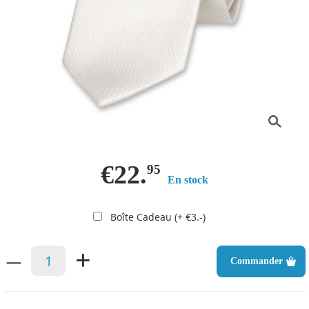
€22.
95
En stock
Boîte Cadeau (+ €3.-)
–
+
Commander