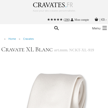
|
€0.-
(296)
Mon compte
Menu
Home
Cravates
Nos cravates
Cravate XL Blanc
art.num. NCKT-XL-919
Nos accessoires hommes
Cravate personnalisée
Nouer une cravate
Instructions
Contact