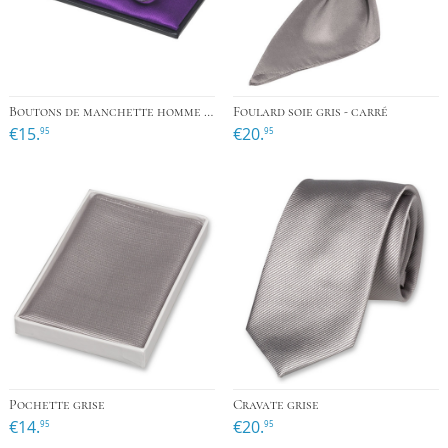
Boutons de manchette homme gris
Foulard soie gris - carré
€15.
€20.
95
95
Pochette grise
Cravate grise
€14.
€20.
95
95