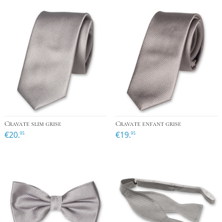
Cravate slim grise
Cravate enfant grise
€20.
€19.
95
95