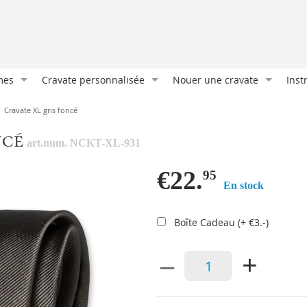
mes
Cravate personnalisée
Nouer une cravate
Inst
Cravate sur mesure
Nœud classique
Port
Cravate XL gris foncé
Cravate imprimée
Demi Windsor
Les 
ncé
art.num. NCKT-XL-931
Cravates et foulards
Nœud oriental
La m
Nos clients
Double nœud Windsor
Atta
€22.
95
En stock
es
Emballages cadeaux
Nœud Manhattan
Com
e
Accessoires personnalisés
Port
Boîte Cadeau (+ €3.-)
Bout
–
+
Plia