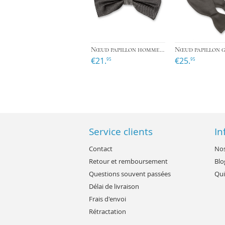
›
Nœud papillon homme gris foncé
€21.
€25.
95
95
Service clients
In
Contact
Nos
Retour et remboursement
Blo
Questions souvent passées
Qui
Délai de livraison
Frais d'envoi
Rétractation