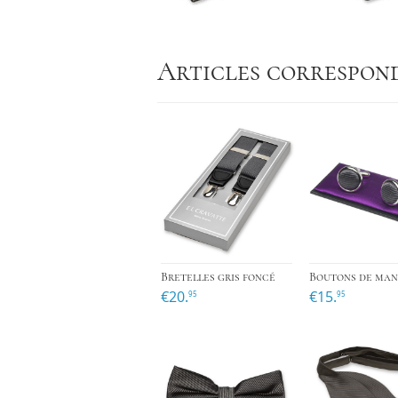
Articles correspon
›
Bretelles gris foncé
€20.
€15.
95
95