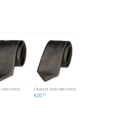
›
›
›
 gris foncé
Cravate slim gris foncé
€20.
95