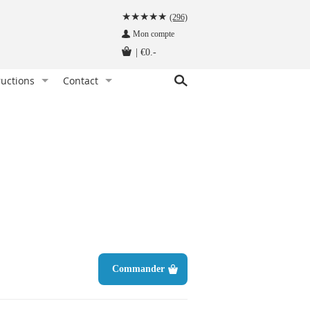
(296)
Mon compte
|
€0.-
ructions
Contact
ez une pince à cravate. Comment faire ?
Service client
bretelles, comment les porter ?
Demandez une offre de prix
eilleure façon de ranger une cravate
Qui sommes nous ?
chez les bretelles, c’est comme ça qu’il faut faire !
ment nouer un nœud papillon ?
er un nœud papillon. Quand et pourquoi ?
ons de manchette, comment les porter ?
ge d'une pochette
Commander