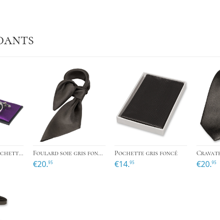
dants
›
›
Boutons de manchette homme gris foncé
Foulard soie gris foncé - carré
Pochette gris foncé
Cravate
€20.
€14.
€20.
95
95
95