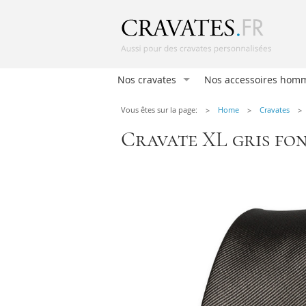
Nos cravates
Nos accessoires hom
Cravates
Vous êtes sur la page:
Home
Cravates
Pochettes
Cravate XL gris fo
Nœuds papillon
Foulard femmes
Nœud Papillon Femm
Boutons de manchett
Bretelles
Chaussettes
Pinces à cravate
Mouchoirs homme