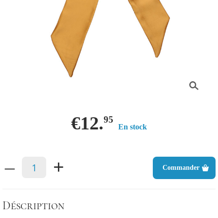
€12.
95
En stock
–
+
Commander
Déscription