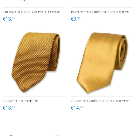
Or Nœud Papillon pour Femme
Pochette dorée de satin polyester
€13.
€9.
95
95
Cravate tricot Or
Cravate dorée en satin polyester
€18.
€14.
95
95