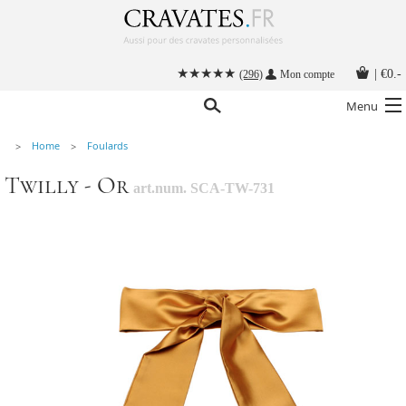
|
€0.-
(296)
Mon compte
Menu
Home
Foulards
Nos cravates
Twilly - Or
art.num. SCA-TW-731
Nos accessoires hommes
Cravate personnalisée
Nouer une cravate
Instructions
Contact