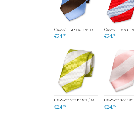
›
Cravate marron/bleu
€24.
€24.
95
95
›
Cravate vert anis / blanche
Cravate rose/b
€24.
€24.
95
95