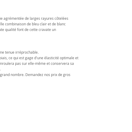
oie agrémentée de larges rayures côtelées
le combinaison de bleu clair et de blanc
ute qualité font de cette cravate un
une tenue irréprochable.
iais, ce qui est gage d'une élasticité optimale et
’enroulera pas sur elle-même et conservera sa
.
us grand nombre. Demandez nos prix de gros