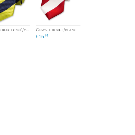
›
›
›
Cravate bleu foncé/vert anis
Cravate rouge/blanc
€16.
95