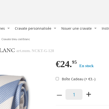
mes
Cravate personnalisée
Nouer une cravate
Inst
Cravate sur mesure
Nœud classique
Port
Cravate bleu ciel/blanc
Cravate imprimée
Demi Windsor
Les 
blanc
art.num. NCKT-G-128
Cravates et foulards
Nœud oriental
La m
Nos clients
Double nœud Windsor
Atta
€24.
95
En stock
es
Emballages cadeaux
Nœud Manhattan
Com
e
Accessoires personnalisés
Port
Boîte Cadeau (+ €3.-)
Bout
–
+
Plia