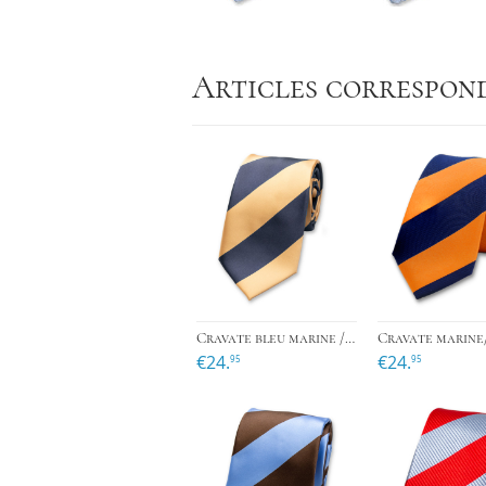
Articles correspon
›
Cravate bleu marine / jaune
€24.
€24.
95
95