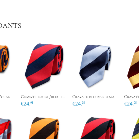
dants
›
›
Cravate marine/orange
Cravate rouge/bleu foncé
Cravate bleu/bleu marine
€24.
€24.
€24.
95
95
95