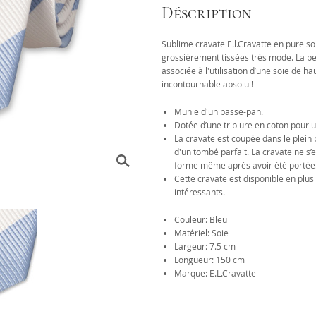
Déscription
Sublime cravate E.l.Cravatte en pure s
grossièrement tissées très mode. La bel
associée à l'utilisation d’une soie de ha
incontournable absolu !
Munie d'un passe-pan.
Dotée d’une triplure en coton pour 
La cravate est coupée dans le plein b
d'un tombé parfait. La cravate ne s
forme même après avoir été portée
Cette cravate est disponible en pl
intéressants.
Couleur: Bleu
Matériel: Soie
Largeur: 7.5 cm
Longueur: 150 cm
Marque: E.L.Cravatte