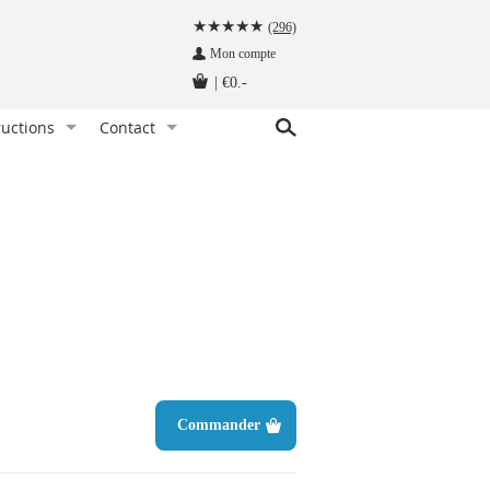
(296)
Mon compte
|
€0.-
ructions
Contact
ez une pince à cravate. Comment faire ?
Service client
bretelles, comment les porter ?
Demandez une offre de prix
eilleure façon de ranger une cravate
Qui sommes nous ?
chez les bretelles, c’est comme ça qu’il faut faire !
ment nouer un nœud papillon ?
er un nœud papillon. Quand et pourquoi ?
ons de manchette, comment les porter ?
ge d'une pochette
Commander