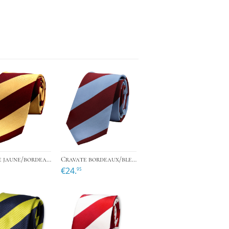
›
›
›
Cravate jaune/bordeaux
Cravate bordeaux/bleu ciel
€24.
95