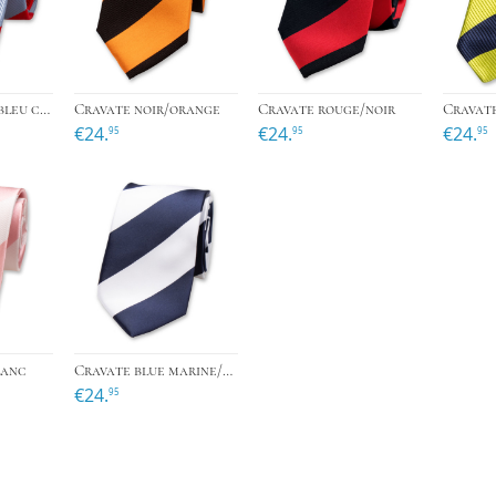
›
›
Cravate rouge/bleu ciel
Cravate noir/orange
Cravate rouge/noir
€24.
€24.
€24.
95
95
95
›
›
lanc
Cravate blue marine/blanc
€24.
95